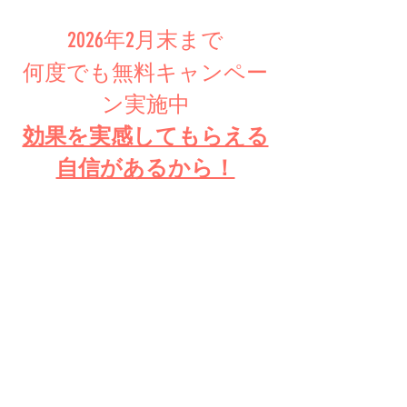
2026年2月末まで​
何度でも無料キャンペー
ン実施中
​効果を実感してもらえる
自信があるから！
​通常4,400円のとこ
ろを
ALL FREE
少人数 女性限定ゴルフピラティス
無料体験をご希望の方はLINE登録