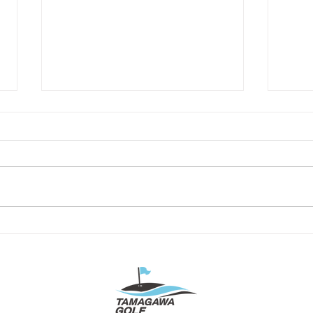
【ゴ
⛳TAMAGAWA GOLF THANKS
つい
DAY⛳